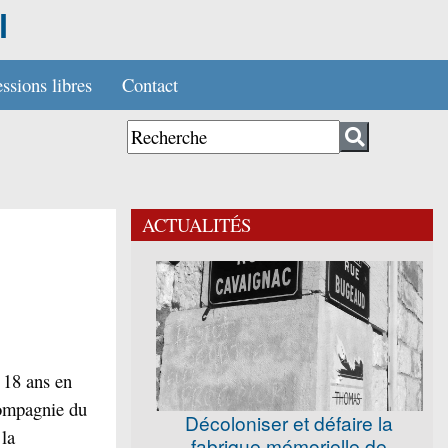
l
ssions libres
Contact
ACTUALITÉS
 18 ans en
 Compagnie du
Décoloniser et défaire la
 la
fabrique mémorielle de