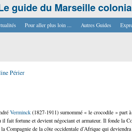
Le guide du Marseille colonia
tualités
Pour aller plus loin ...
Autres Guides
Expre
line Périer
André
Verminck
(1827-1911) surnommé « le crocodile » part à
 il fait fortune et devient négociant et armateur. Il fonde la
 la Compagnie de la côte occidentale d’Afrique qui deviendra