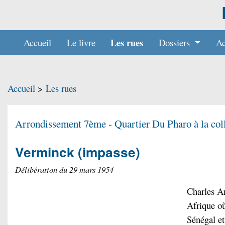
Les rues
Accueil
Le livre
Dossiers
Ac
Accueil
>
Les rues
Arrondissement 7ème - Quartier
Du Pharo à la col
Verminck
(impasse)
Délibération du 29 mars 1954
Charles 
Afrique où
Sénégal et