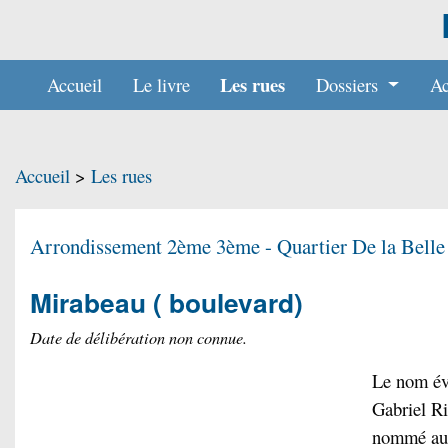
Les rues
Accueil
Le livre
Dossiers
Ac
Accueil
>
Les rues
Arrondissement 2ème 3ème - Quartier
De la Belle
Mirabeau
( boulevard)
Date de délibération non connue.
Le nom évo
Gabriel Ri
nommé au t