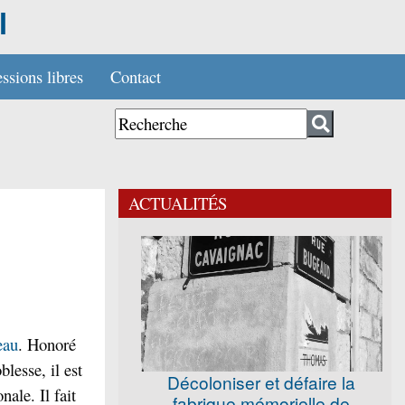
l
ssions libres
Contact
ACTUALITÉS
eau
. Honoré
lesse, il est
Décoloniser et défaire la
ale. Il fait
fabrique mémorielle de