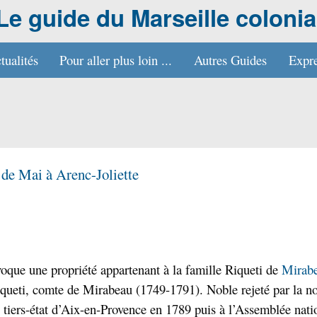
Le guide du Marseille colonia
tualités
Pour aller plus loin ...
Autres Guides
Expre
 de Mai à Arenc-Joliette
que une propriété appartenant à la famille Riqueti de
Mirab
queti, comte de Mirabeau (1749-1791). Noble rejeté par la nob
iers-état d’Aix-en-Provence en 1789 puis à l’Assemblée nation