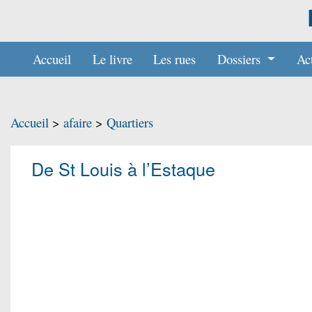
Accueil
Le livre
Les rues
Dossiers
Act
Accueil
>
afaire
>
Quartiers
De St Louis à l’Estaque