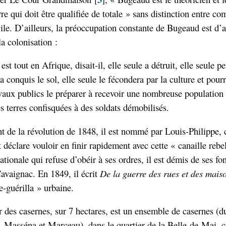
re qui doit être qualifiée de totale » sans distinction entre co
vile. D’ailleurs, la préoccupation constante de Bugeaud est d’
la colonisation :
st tout en Afrique, disait-il, elle seule a détruit, elle seule pe
a conquis le sol, elle seule le fécondera par la culture et pourr
vaux publics le préparer à recevoir une nombreuse population c
es terres confisquées à des soldats démobilisés.
de la révolution de 1848, il est nommé par Louis-Philippe, 
t déclare vouloir en finir rapidement avec cette « canaille rebe
ationale qui refuse d’obéir à ses ordres, il est démis de ses fo
Cavaignac. En 1849, il écrit
De
la
guerre
des
rues
et
des
mais
e-guérilla » urbaine.
r des casernes, sur 7 hectares, est un ensemble de casernes (
 Masséna et Marceau), dans le quartier de la Belle-de-Mai, c