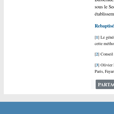
sous le S
établissem
Rebaptis
1
[
]
Le génér
cette métho
2
[
]
Conseil 
3
[
]
Olivier
Paris, Faya
PART