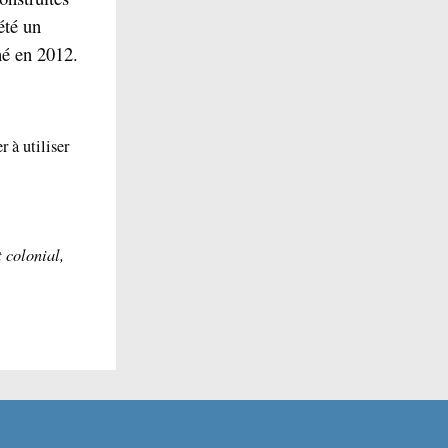
été un
né en 2012.
r à utiliser
t
colonial,