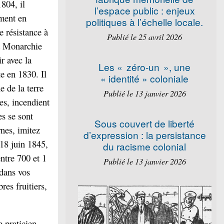
804, il
l’espace public : enjeux
mment en
politiques à l’échelle locale.
 résistance à
Publié le 25 avril 2026
la Monarchie
ir avec la
Les « zéro-un », une
e en 1830. Il
« identité » coloniale
e de la terre
Publié le 13 janvier 2026
es, incendient
es se sont
Sous couvert de liberté
rnes, imitez
d’expression : la persistance
18 juin 1845,
du racisme colonial
ntre 700 et 1
Publié le 13 janvier 2026
 dans vos
res fruitiers,
e praticien,