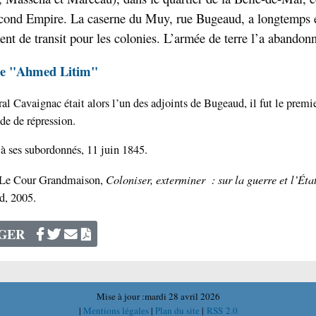
econd Empire. La caserne du Muy, rue Bugeaud, a longtemps 
ent de transit pour les colonies. L’armée de terre l’a abandon
ée "Ahmed Litim"
al Cavaignac était alors l’un des adjoints de Bugeaud, il fut le premie
de de répression.
à ses subordonnés, 11 juin 1845.
Coloniser
,
exterminer
:
sur
la
guerre
et
l’Éta
 Le Cour Grandmaison,
rd, 2005.
AGER
Mise à jour :mardi 28 avril 2026
|
Mentions légales
|
Plan du site
|
RSS 2.0