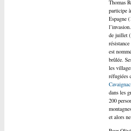
Thomas R
participe 
Espagne (1
l’invasion
de juillet
résistance
est nommé 
brûlée. Se
les villag
réfugiées 
Cavaignac
dans les g
200 person
montagnes 
et alors n
Pour Oliv