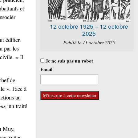
mbattants et
associer
12 octobre 1925 – 12 octobre
2025
ut édifier.
Publié le 11 octobre 2025
a par les
ivile. » Il
Je ne suis pas un robot
Email
chef de
lle ». Face à
nctions au
ons
,
un traité
du Muy,
onstruites