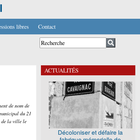
l
ssions libres
Contact
ACTUALITÉS
ment de nom de
 municipal du 21
de la ville le
Décoloniser et défaire la
fabrique mémorielle de