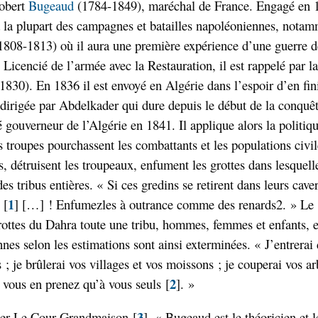
obert
Bugeaud
(1784-1849), maréchal de France. Engagé en 1
à la plupart des campagnes et batailles napoléoniennes, nota
808-1813) où il aura une première expérience d’une guerre de
. Licencié de l’armée avec la Restauration, il est rappelé par 
 (1830). En 1836 il est envoyé en Algérie dans l’espoir d’en fin
 dirigée par Abdelkader qui dure depuis le début de la conquêt
gouverneur de l’Algérie en 1841. Il applique alors la politiqu
s troupes pourchassent les combattants et les populations civil
es, détruisent les troupeaux, enfument les grottes dans lesquell
des tribus entières. « Si ces gredins se retirent dans leurs cave
1
[
]
[…] ! Enfumezles à outrance comme des renards2. » Le 
rottes du Dahra toute une tribu, hommes, femmes et enfants, e
nes selon les estimations sont ainsi exterminées. « J’entrerai
; je brûlerai vos villages et vos moissons ; je couperai vos arb
2
e vous en prenez qu’à vous seuls
[
]
. »
3
ier Le Cour Grandmaison
[
]
, « Bugeaud est le théoricien et l