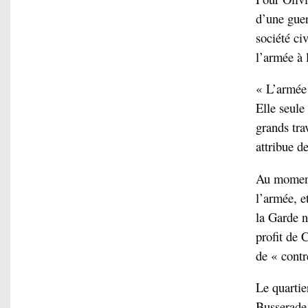
d’une guer
société ci
l’armée à 
« L’armée e
Elle seule 
grands tra
attribue d
Au moment 
l’armée, e
la Garde n
profit de 
de « contr
Le quartie
Busserade,