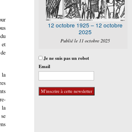
our
12 octobre 1925 – 12 octobre
ous
2025
 du
Publié le 11 octobre 2025
 et
 de
Je ne suis pas un robot
Email
 la
res
nts
re-
la
 se
ens