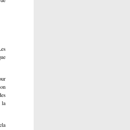
Les
que
our
ion
des
la
ela