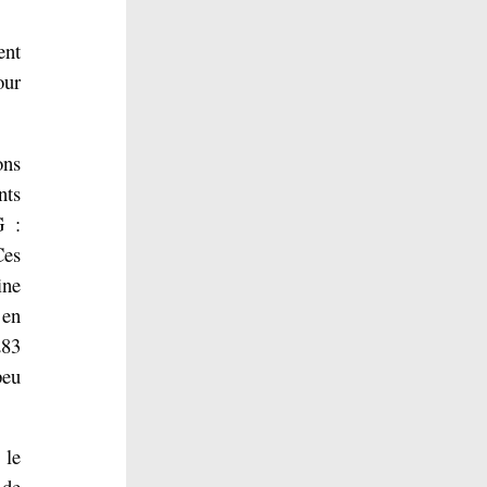
ent
our
ons
nts
G :
Ces
ine
 en
283
peu
 le
 de