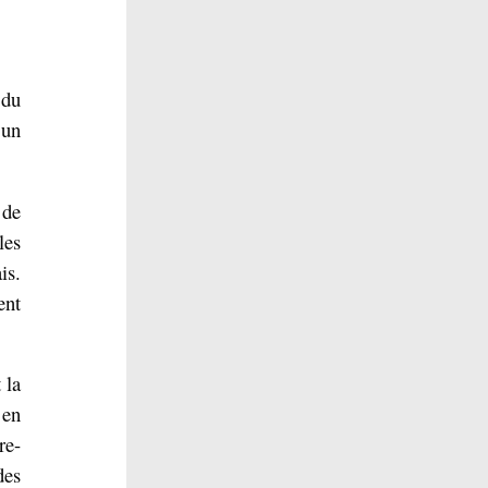
 du
 un
 de
les
is.
ent
 la
 en
re-
des