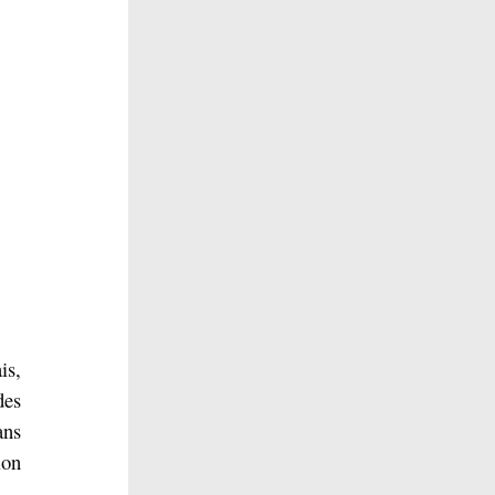
is,
des
ans
ion