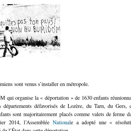
omiens
sont venus s’installer en métropole.
 qui organise la « déportation » de 1630 enfants réunionna
es départements défavorisés de Lozère, du Tarn, du Gers, 
nfants sont majoritairement
placés comme valets de ferme d
vrier 2014, l’Assemblée
National
e a adopté une « résolut
 de l’État dans cette déportation.