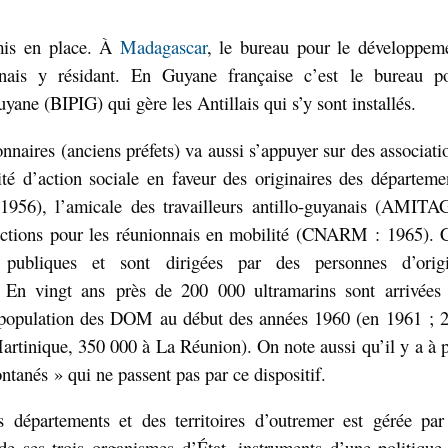
mis en place. À
Madagascar
, le bureau pour le développem
nais y résidant. En Guyane française c’est le bureau p
yane (BIPIG) qui gère les Antillais qui s’y sont installés.
aires (anciens préfets) va aussi s’appuyer sur des associati
ité d’action sociale en faveur des originaires des départeme
6), l’amicale des travailleurs antillo-guyanais (AMITA
d’actions pour les réunionnais en mobilité (CNARM : 1965). 
s publiques et sont
dirigées par des personnes d’orig
. En vingt ans
près de 200 000 ultramarins sont arrivées
 population des DOM au début des années 1960 (en 1961 ; 
artinique, 350 000 à La Réunion). On note aussi
qu’il y a à 
tanés » qui ne passent pas par ce dispositif.
 départements et des territoires d’outremer est gérée par
de ses trois organismes d’État, instruments d’une politique