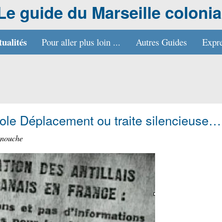
Le guide du Marseille colonia
tualités
Pour aller plus loin ...
Autres Guides
Expre
pole Déplacement ou traite silencieuse…
enouche