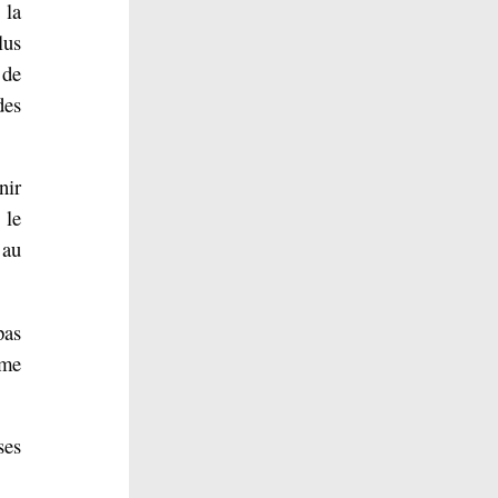
 la
lus
 de
des
nir
 le
 au
pas
ème
ses